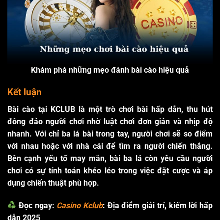
Khám phá những mẹo đánh bài cào hiệu quả
Kết luận
Bài cào
tại
KCLUB
là một trò chơi bài hấp dẫn, thu hút
đông đảo người chơi nhờ luật chơi đơn giản và nhịp độ
nhanh. Với chỉ ba lá bài trong tay, người chơi sẽ so điểm
với nhau hoặc với nhà cái để tìm ra người chiến thắng.
Bên cạnh yếu tố may mắn, bài ba lá còn yêu cầu người
chơi có sự tính toán khéo léo trong việc đặt cược và áp
dụng chiến thuật phù hợp.
Đọc ngay:
Casino Kclub
: Địa điểm giải trí, kiếm lời hấp
dẫn 2025