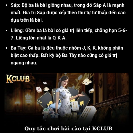
Sáp: Bộ ba lá bài giống nhau, trong đó Sáp A là mạnh
nhất. Giá trị Sáp được xếp theo thứ tự từ thấp đến cao
dựa trên lá bài.
Liêng: Gồm ba lá bài có giá trị liên tiếp, chẳng hạn 5-6-
7. Liêng lớn nhất là Q-K-A.
Ba Tây: Cả ba lá đều thuộc nhóm J, K, K, không phân
biệt cao thấp. Bất kỳ bộ Ba Tây nào cũng có giá trị
ngang nhau.