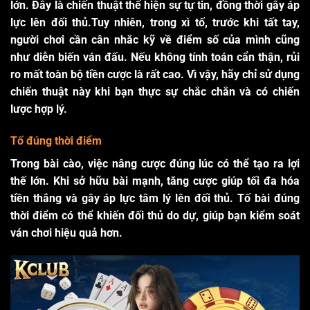
lớn. Đây là chiến thuật thể hiện sự tự tin, đồng thời gây áp
lực lên đối thủ.Tuy nhiên, trong
xì tố
, trước khi tất tay,
người chơi cần cân nhắc kỹ về điểm số của mình cũng
như diễn biến ván đấu. Nếu không tính toán cẩn thận, rủi
ro mất toàn bộ tiền cược là rất cao. Vì vậy, hãy chỉ sử dụng
chiến thuật này khi bạn thực sự chắc chắn và có chiến
lược hợp lý.
Tố đúng thời điểm
Trong
bài cào
, việc nâng cược đúng lúc có thể tạo ra lợi
thế lớn. Khi sở hữu bài mạnh, tăng cược giúp tối đa hóa
tiền thắng và gây áp lực tâm lý lên đối thủ. Tố bài đúng
thời điểm có thể khiến đối thủ do dự, giúp bạn kiểm soát
ván chơi hiệu quả hơn.