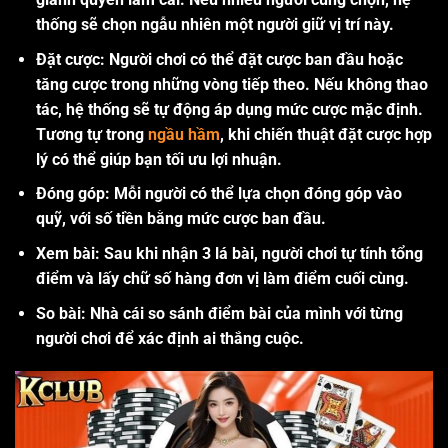
thống sẽ chọn ngẫu nhiên một người giữ vị trí này.
Đặt cược: Người chơi có thể đặt cược ban đầu hoặc
tăng cược trong những vòng tiếp theo. Nếu không thao
tác, hệ thống sẽ tự động áp dụng mức cược mặc định.
Tương tự trong
ngầu hầm
, khi chiến thuật đặt cược hợp
lý có thể giúp bạn tối ưu lợi nhuận.
Đóng góp: Mỗi người có thể lựa chọn đóng góp vào
quỹ, với số tiền bằng mức cược ban đầu.
Xem bài: Sau khi nhận 3 lá bài, người chơi tự tính tổng
điểm và lấy chữ số hàng đơn vị làm điểm cuối cùng.
So bài: Nhà cái so sánh điểm bài của mình với từng
người chơi để xác định ai thắng cuộc.