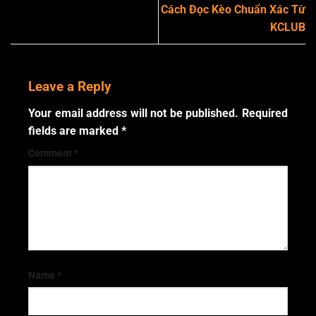
Cách Đọc Kèo Chuẩn Xác Từ
KCLUB
Leave a Reply
Your email address will not be published.
Required
fields are marked
*
Comment
*
Name
*