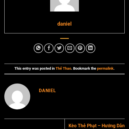
daniel
This entry was posted in
Thể Thao
. Bookmark the
permalink
.
DANIEL
Kèo Thẻ Phạt – Hướng Dẫn