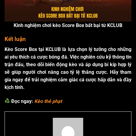
Kinh nghiệm chơi kèo Score Box bất bại từ KCLUB
Kết luận
Kèo Score Box
tại KCLUB là lựa chọn lý tưởng cho những
ai yêu thích cá cược bóng đá. Việc nghiên cứu kỹ thông tin
trận đấu, theo dõi biến động kèo và áp dụng bí kíp hợp lý
sẽ giúp người chơi nâng cao tỷ lệ thắng cược. Hãy tham
gia ngay để trải nghiệm cảm giác cá cược hấp dẫn và đầy
kịch tính.
Đọc ngay:
Kèo thẻ phạt