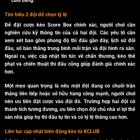
cuối bảng.
Tìm hiểu 2 đội để chọn tỷ lệ
Để đặt cược
kèo Score Box
chính xác, người chơi cần
nghiên cứu kỹ thông tin của cả hai đội. Các yếu tố cần
xem xét bao gồm phong độ thi đấu gần đây, lịch sử đối
đầu, số bàn thắng trung bình mỗi trận và đội hình ra sân.
Ngoài ra, việc cập nhật tin tức về chấn thương,
kèo thẻ
phạt
và chiến thuật thi đấu cũng giúp đánh giá chính xác
hơn.
Một mẹo quan trọng là nếu một đội đang có chuỗi trận
thắng liên tiếp hoặc sở hữu hàng công mạnh, người chơi
nên ưu tiên đặt cược vào đội đó. Trường hợp hai đội có
thành tích tương đương, ưu tiên chọn đội chủ nhà vì lợi thế
sân nhà giúp họ thi đấu tự tin và có tỷ lệ thắng cao hơn.
Liên tục cập nhật biến động kèo từ KCLUB