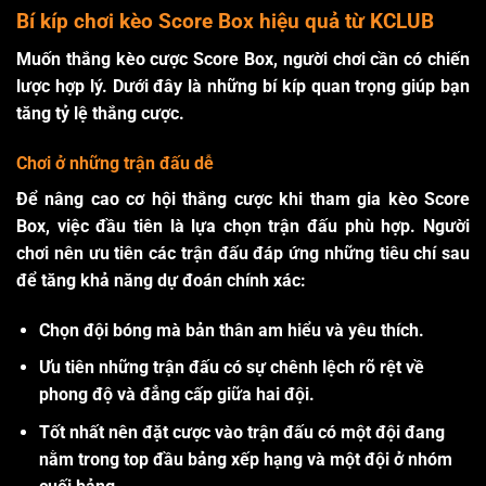
Bí kíp chơi kèo Score Box hiệu quả từ KCLUB
Muốn thắng kèo cược Score Box, người chơi cần có chiến
lược hợp lý. Dưới đây là những bí kíp quan trọng giúp bạn
tăng tỷ lệ thắng cược.
Chơi ở những trận đấu dễ
Để nâng cao cơ hội thắng cược khi tham gia
kèo Score
Box
, việc đầu tiên là lựa chọn trận đấu phù hợp. Người
chơi nên ưu tiên các trận đấu đáp ứng những tiêu chí sau
để tăng khả năng dự đoán chính xác:
Chọn đội bóng mà bản thân am hiểu và yêu thích.
Ưu tiên những trận đấu có sự chênh lệch rõ rệt về
phong độ và đẳng cấp giữa hai đội.
Tốt nhất nên đặt cược vào trận đấu có một đội đang
nằm trong top đầu bảng xếp hạng và một đội ở nhóm