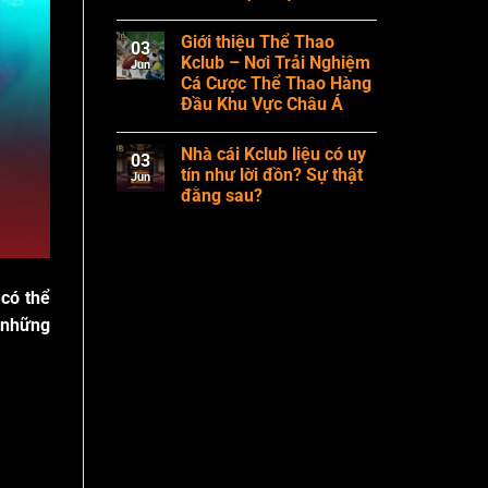
Nhanh
Đĩa
Và
No
–
Ổn
Comments
Bí
Giới thiệu Thể Thao
on
Định
03
Kíp
Domain
Hơn
Kclub – Nơi Trải Nghiệm
Chơi
Jun
KClub
Luôn
Cá Cược Thể Thao Hàng
Bị
Thắng
Chặn?
Đầu Khu Vực Châu Á
Từ
Nguyên
Nhà
Nhân
No
Cái
và
Comments
KCLUB
Nhà cái Kclub liệu có uy
on
Cách
03
Giới
Khắc
tín như lời đồn? Sự thật
Jun
thiệu
Phục
đằng sau?
Thể
Hiệu
Thao
Quả
No
Kclub
Comments
–
on
Nơi
Nhà
Trải
cái
Nghiệm
Kclub
 có thể
Cá
liệu
Cược
có
à những
Thể
uy
Thao
tín
Hàng
như
Đầu
lời
Khu
đồn?
Vực
Sự
Châu
thật
Á
đằng
sau?