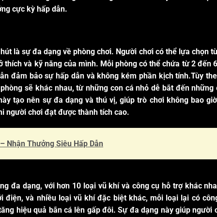
ưởng cực kỳ hấp dẫn.
hút là sự đa dạng về phòng chơi. Người chơi có thể lựa chọn t
 thích và kỹ năng của mình. Mỗi phòng có thể chứa từ 2 đến 
 vẫn đảm bảo sự hấp dẫn và không kém phần kịch tính.
Tùy th
ỗi phòng sẽ khác nhau, từ những con cá nhỏ dễ bắt đến những
 này tạo nên sự đa dạng và thú vị, giúp trò chơi không bao g
 người chơi đạt được thành tích cao.
 – Nhận Thưởng Siêu Hấp Dẫn
g đa dạng, với hơn 10 loại vũ khí và công cụ hỗ trợ khác nh
 điện, và nhiều loại vũ khí đặc biệt khác, mỗi loại lại có cô
 tăng hiệu quả bắn cá lên gấp đôi. Sự đa dạng này giúp người 