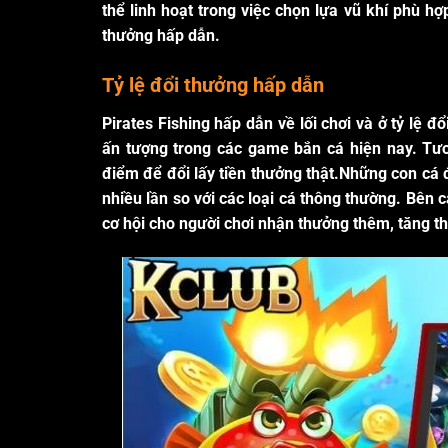
thể linh hoạt trong việc chọn lựa vũ khí phù h
thưởng hấp dẫn.
Tỷ lệ đổi thưởng hấp dẫn
Pirates Fishing
hấp dẫn về lối chơi và ở tỷ lệ đ
ấn tượng trong các game bắn cá hiện nay. T
điểm để đổi lấy tiền thưởng thật.
Những con cá đ
nhiều lần so với các loại cá thông thường. Bên
cơ hội cho người chơi nhận thưởng thêm, tăng t