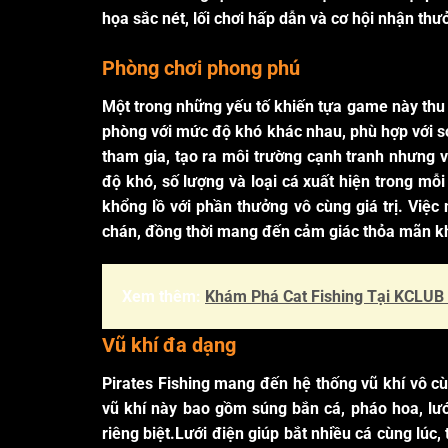
họa sắc nét, lối chơi hấp dẫn và cơ hội nhận th
Phòng chơi phong phú
Một trong những yếu tố khiến tựa game này thu 
phòng với mức độ khó khác nhau, phù hợp với sở
tham gia, tạo ra môi trường cạnh tranh nhưng
độ khó, số lượng và loại cá xuất hiện trong m
khổng lồ với phần thưởng vô cùng giá trị. Việc
chán, đồng thời mang đến cảm giác thỏa mãn khi
Xem thêm:
Khám Phá Cat Fishing Tại KCLUB
Vũ khí đa dạng
Pirates Fishing
mang đến hệ thống vũ khí vô cùn
vũ khí này bao gồm súng bắn cá, pháo hoa, lưới
riêng biệt.
Lưới điện giúp bắt nhiều cá cùng lúc,