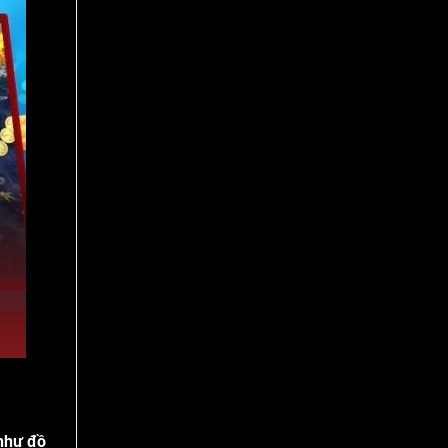
 như đồ