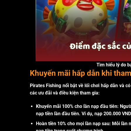
Tìm hiểu lý do b
Khuyến mãi hấp dẫn khi tham 
Pirates Fishing
nổi bật về lối chơi hấp dẫn và có
các ưu đãi và điều kiện tham gia:
Khuyến mãi 100% cho lần nạp đầu tiên: Người
nạp tiền lần đầu tiên. Ví dụ, nạp 200.000 VN
Hoàn tiền 10% cho mọi lần nạp sau: Mỗi lần n
nạp tiền trong suốt chương trình.