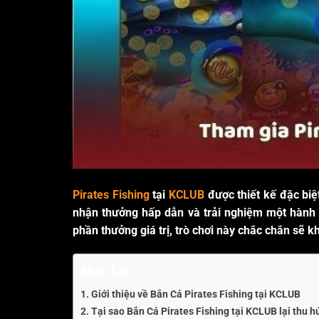
Pirates Fishing
tại
KCLUB
được thiết kế đặc biệt
nhận thưởng hấp dẫn và trải nghiệm một hành t
phần thưởng giá trị, trò chơi này chắc chắn sẽ
Mục Lục
Giới thiệu về Bắn Cá Pirates Fishing tại KCLUB
Tại sao Bắn Cá Pirates Fishing tại KCLUB lại thu h