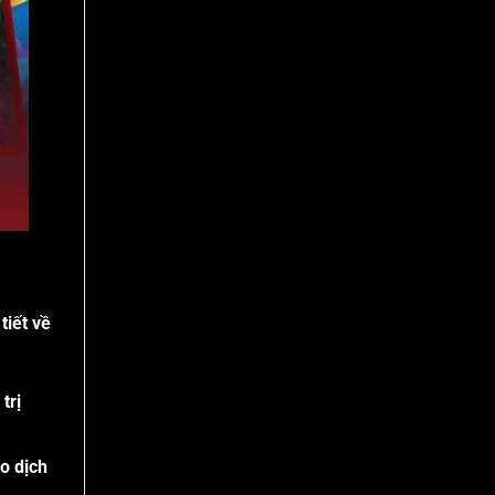
tiết về
trị
o dịch