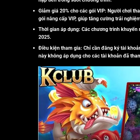
Giảm giá 20% cho các gói VIP: Người chơi th
gói nâng cấp VIP, giúp tăng cường trải nghiệm
Thời gian áp dụng: Các chương trình khuyến 
2025.
Điều kiện tham gia: Chỉ cần đăng ký tài kho
này không áp dụng cho các tài khoản đã tham