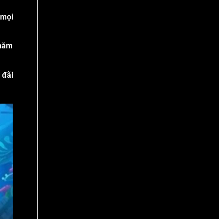
 mọi
 năm
 đãi