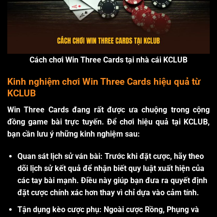
Cách chơi Win Three Cards tại nhà cái KCLUB
Kinh nghiệm chơi Win Three Cards hiệu quả từ
KCLUB
Win Three Cards
đang rất được ưa chuộng trong cộng
đồng game bài trực tuyến. Để chơi hiệu quả tại KCLUB,
bạn cần lưu ý những kinh nghiệm sau:
Quan sát lịch sử ván bài: Trước khi đặt cược, hãy theo
dõi lịch sử kết quả để nhận biết quy luật xuất hiện của
các tay bài mạnh. Điều này giúp bạn đưa ra quyết định
đặt cược chính xác hơn thay vì chỉ dựa vào cảm tính.
Tận dụng kèo cược phụ: Ngoài cược Rồng, Phụng và