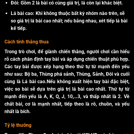
Đôi: Gồm 2 lá bài có cùng giá trị, lá còn lại khác biệt.
Lá bài cao: Khi không thuộc bất kỳ nhóm nào trên, sẽ
so giá trị lá bài cao nhất; nếu bằng nhau, xét tiếp lá bài
kế tiếp.
Cách tính thắng thua
Trong trò chơi, để giành chiến thắng, người chơi cần hiểu
rõ cách phân định tay bài và áp dụng chiến thuật phù hợp.
Các tay bài được xếp hạng theo thứ tự từ mạnh đến yếu
như sau: Bộ ba, Thùng phá sảnh, Thùng, Sảnh, Đôi và cuối
cùng là Lá bài cao.
Nếu không xuất hiện tay bài đặc biệt,
việc so bài sẽ dựa trên giá trị lá bài cao nhất. Thứ tự từ
mạnh đến yếu là A, K, Q, J, 10,…3, và thấp nhất là 2. Về
chất bài, cơ là mạnh nhất, tiếp theo là rô, chuồn, và yếu
nhất là bích.
Tỷ lệ thưởng