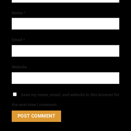
Name
*
Email
*
Website
Save my name, email, and website in this browser for
the next time I comment.