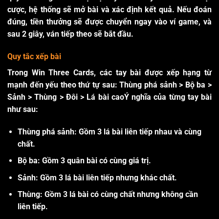
cược, hệ thống sẽ mở bài và xác định kết quả. Nếu đoán
đúng, tiền thưởng sẽ được chuyển ngay vào ví game, và
sau 2 giây, ván tiếp theo sẽ bắt đầu.
Quy tắc xếp bài
Trong
Win Three Cards
, các tay bài được xếp hạng từ
mạnh đến yếu theo thứ tự sau: Thùng phá sảnh > Bộ ba >
Sảnh > Thùng > Đôi > Lá bài cao
Ý nghĩa của từng tay bài
như sau:
Thùng phá sảnh: Gồm 3 lá bài liên tiếp nhau và cùng
chất.
Bộ ba: Gồm 3 quân bài có cùng giá trị.
Sảnh: Gồm 3 lá bài liên tiếp nhưng khác chất.
Thùng: Gồm 3 lá bài có cùng chất nhưng không cần
liên tiếp.