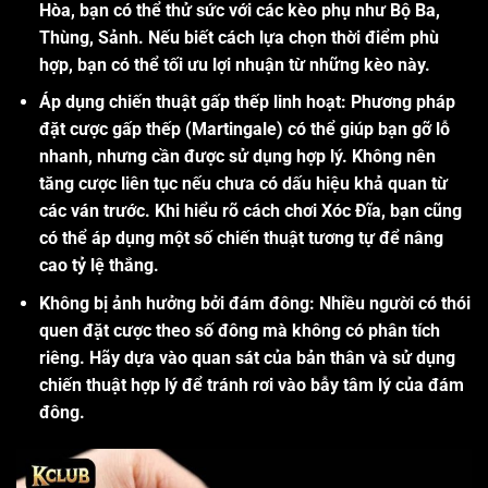
Hòa, bạn có thể thử sức với các kèo phụ như Bộ Ba,
Thùng, Sảnh. Nếu biết cách lựa chọn thời điểm phù
hợp, bạn có thể tối ưu lợi nhuận từ những kèo này.
Áp dụng chiến thuật gấp thếp linh hoạt: Phương pháp
đặt cược gấp thếp (Martingale) có thể giúp bạn gỡ lỗ
nhanh, nhưng cần được sử dụng hợp lý. Không nên
tăng cược liên tục nếu chưa có dấu hiệu khả quan từ
các ván trước. Khi hiểu rõ
cách chơi Xóc Đĩa
, bạn cũng
có thể áp dụng một số chiến thuật tương tự để nâng
cao tỷ lệ thắng.
Không bị ảnh hưởng bởi đám đông: Nhiều người có thói
quen đặt cược theo số đông mà không có phân tích
riêng. Hãy dựa vào quan sát của bản thân và sử dụng
chiến thuật hợp lý để tránh rơi vào bẫy tâm lý của đám
đông.