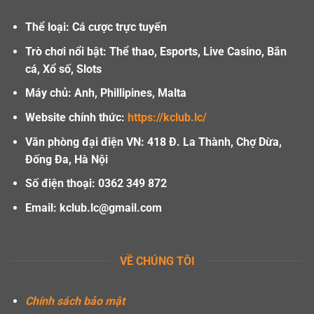
Thể loại: Cá cược trực tuyến
Trò chơi nổi bật: Thể thao, Esports, Live Casino, Bắn
cá, Xổ số, Slots
Máy chủ: Anh, Phillipines, Malta
Website chính thức:
https://kclub.lc/
Văn phòng đại điện VN: 418 Đ. La Thành, Chợ Dừa,
Đống Đa, Hà Nội
Số điện thoại: 0362 349 872
Email:
kclub.lc@gmail.com
VỀ CHÚNG TÔI
Chính sách bảo mật