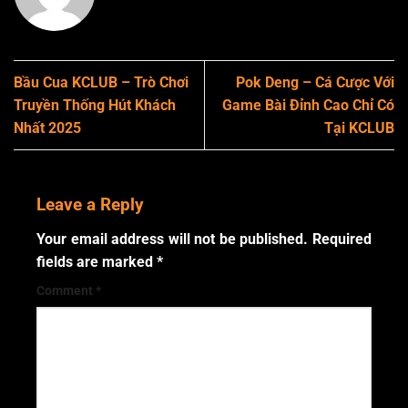
Bầu Cua KCLUB – Trò Chơi
Pok Deng – Cá Cược Với
Truyền Thống Hút Khách
Game Bài Đỉnh Cao Chỉ Có
Nhất 2025
Tại KCLUB
Leave a Reply
Your email address will not be published.
Required
fields are marked
*
Comment
*